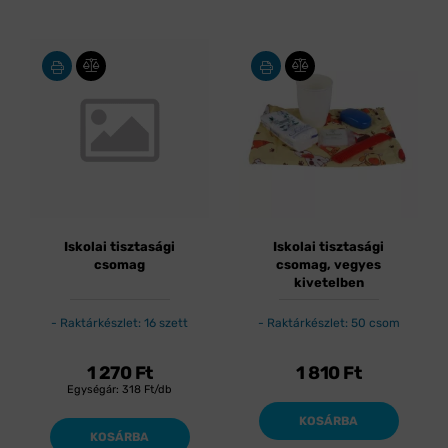
Iskolai tisztasági
Iskolai tisztasági
csomag
csomag, vegyes
kivetelben
Raktárkészlet: 16 szett
Raktárkészlet: 50 csom
1 270
Ft
1 810
Ft
Egységár:
318
Ft/db
KOSÁRBA
KOSÁRBA