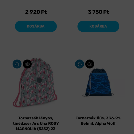
2 920
Ft
3 750
Ft
KOSÁRBA
KOSÁRBA
Tornazsák lányos,
Tornazsák fiús, 336-91,
tinédzser Ars Una ROSY
Belmil, Alpha Wolf
MAGNOLIA (5252) 23