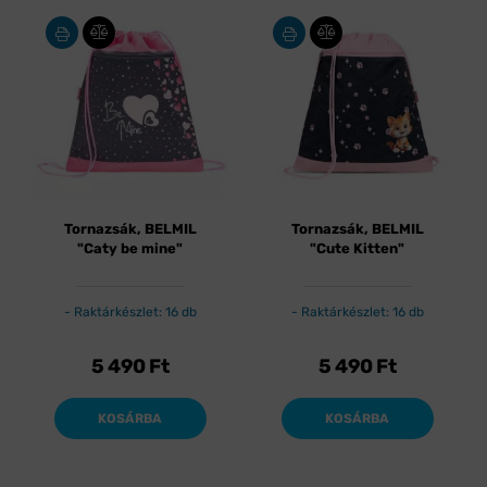
Tornazsák, BELMIL
Tornazsák, BELMIL
"Caty be mine"
"Cute Kitten"
Raktárkészlet: 16 db
Raktárkészlet: 16 db
5 490
Ft
5 490
Ft
KOSÁRBA
KOSÁRBA