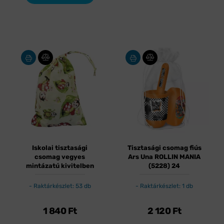
Iskolai tisztasági
Tisztasági csomag fiús
csomag vegyes
Ars Una ROLLIN MANIA
mintázatú kivitelben
(5228) 24
Raktárkészlet: 53 db
Raktárkészlet: 1 db
1 840
Ft
2 120
Ft