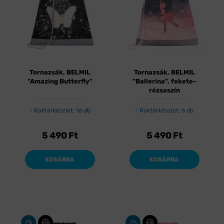
Tornazsák, BELMIL
Tornazsák, BELMIL
"Amazing Butterfly"
"Ballerina", fekete-
rózsaszín
Raktárkészlet: 16 db
Raktárkészlet: 6 db
5 490
Ft
5 490
Ft
KOSÁRBA
KOSÁRBA