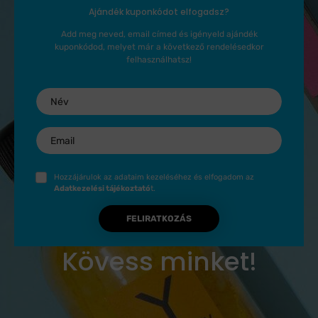
Ajándék kuponkódot elfogadsz?
Add meg neved, email címed és igényeld ajándék
kuponkódod, melyet már a következő rendelésedkor
felhasználhatsz!
Név
Email
Hozzájárulok az adataim kezeléséhez és elfogadom az
Adatkezelési tájékoztató
t.
FELIRATKOZÁS
Kövess minket!