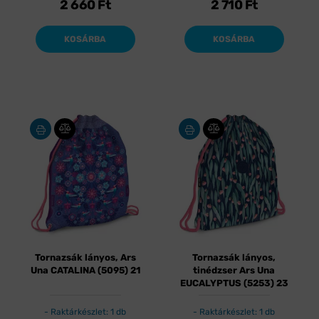
2 660
Ft
2 710
Ft
KOSÁRBA
KOSÁRBA
Tornazsák lányos, Ars
Tornazsák lányos,
Una CATALINA (5095) 21
tinédzser Ars Una
EUCALYPTUS (5253) 23
Raktárkészlet: 1 db
Raktárkészlet: 1 db