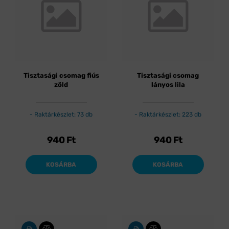
Tisztasági csomag fiús
Tisztasági csomag
zöld
lányos lila
Raktárkészlet: 73 db
Raktárkészlet: 223 db
940
Ft
940
Ft
KOSÁRBA
KOSÁRBA