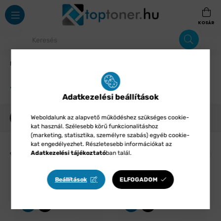
Iskolaszerek
Uzsonnás doboz, Tornazsák, Kulacs, termosz
Tornazsák
Tornazsák
Adatkezelési beállítások
Weboldalunk az alapvető működéshez szükséges cookie-
SZŰRÉS
kat használ. Szélesebb körű funkcionalitáshoz
(marketing, statisztika, személyre szabás) egyéb cookie-
kat engedélyezhet. Részletesebb információkat az
Adatkezelési tájékoztató
ban talál.
92
termék
Beállítások
ELFOGADOM