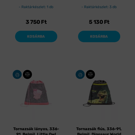
Raktárkészlet: 1 db
Raktárkészlet: 3 db
3 750
Ft
5 130
Ft
KOSÁRBA
KOSÁRBA
Tornazsák lányos, 336-
Tornazsák fiús, 336-91,
91, Belmil, Little Owl
Belmil, Dinosaur World